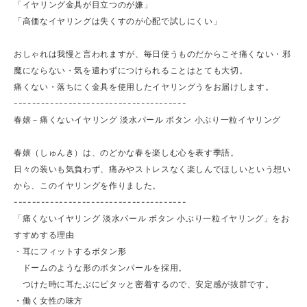
「イヤリング金具が目立つのが嫌」
「高価なイヤリングは失くすのが心配で試しにくい」
おしゃれは我慢と言われますが、毎日使うものだからこそ痛くない・邪
魔にならない・気を遣わずにつけられることはとても大切。
痛くない・落ちにく金具を使用したイヤリングうをお届けします。
--------------------------------------
春嬉－痛くないイヤリング 淡水パール ボタン 小ぶり一粒イヤリング
春嬉（しゅんき）は、のどかな春を楽しむ心を表す季語。
日々の装いも気負わず、痛みやストレスなく楽しんでほしいという想い
から、このイヤリングを作りました。
--------------------------------------
「痛くないイヤリング 淡水パール ボタン 小ぶり一粒イヤリング」をお
すすめする理由
・耳にフィットするボタン形
ドームのような形のボタンパールを採用。
つけた時に耳たぶにピタッと密着するので、安定感が抜群です。
・働く女性の味方