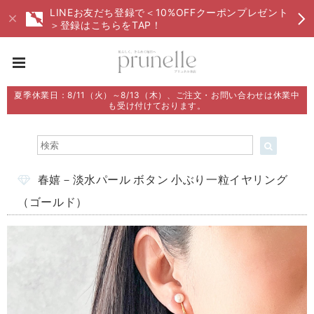
LINEお友だち登録で＜10%OFFクーポンプレゼント
＞登録はこちらをTAP！
夏季休業日：8/11（火）～8/13（木）、ご注文・お問い合わせは休業中
も受け付けております。
春嬉－淡水パール ボタン 小ぶり一粒イヤリング
（ゴールド）