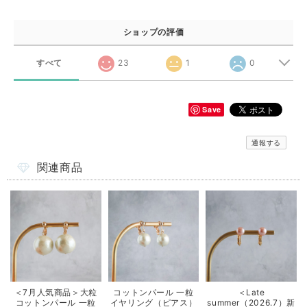
ショップの評価
すべて
23
1
0
Save
通報する
関連商品
＜7月人気商品＞大粒
コットンパール 一粒
＜Late
コットンパール 一粒
イヤリング（ピアス）
summer（2026.7）新