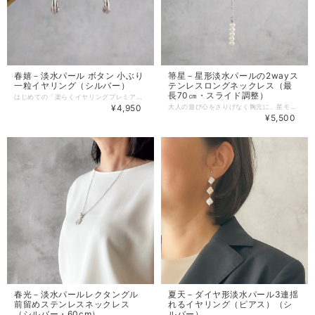
春嬉－淡水パール ボタン 小ぶり
箒星－星形淡水パールの2wayス
一粒イヤリング（シルバー）
テンレスロングネックレス（最
長70㎝・スライド調整）
はじめての「楽らくイヤリングプレミアム」に。 小さくてもきちんと品よく、毎日に寄り添う一粒パールイヤリング。 「イヤリングは、数時間つけるだけで耳たぶがジンジンしてくる」 「いつの間にか片方ない！」 「電話をするとイヤリングが当たって気になる」 「イヤリング金具が目立つのが嫌」 「高価なイヤリングは失くすのが心配で試しにくい」 おしゃれは我慢と言われますが、毎日使うものだからこそ痛くない・邪魔にならない・気を遣わずにつけられることはとても大切。 痛くない・落ちにく金具を使用したイヤリングうをお届けします。 -------------------------------------- 春嬉－痛くないイヤリング 淡水パール ボタン 小ぶり一粒イヤリング 春嬉（しゅんき）は、のどかな春を楽しむ心を表す季語。 日々の装いも気負わず、痛みやストレスなく楽しんでほしいという想いから、このイヤリングを作りました。 -------------------------------------- 「痛くないイヤリング 淡水パール ボタン 小ぶり一粒イヤリング」をおすすめする理由 ・耳にフィットするボタン形 ドームのような形のボタンパールを採用。 つけた時に耳たぶにピタッと密着するので、安定感が抜群です。 ・働く女性の味方 耳に張り付くデザインなので、電話対応もスムーズ。 お仕事中のきちんと感もしっかり演出します。 ・ひっかかりにくい安心感 厚みが抑えられているため、マスクの紐やマフラーなどに引っかかりにくく、落とすリスクが少ないです。 白シャツやネイビーのジャケットのオフィススタイルに、清潔感と上品さをプラスします。 ボーダーTシャツやデニムなどラフな格好に、本物のパールの艶が大人のカジュアルを格上げします。 ※ゴールドのご用意もあります。 https://www.prunelle-accessory.com/items/132823106 -------------------------------------- 痛くないイヤリング 淡水パール ボタン 小ぶり一粒イヤリング（2026年1月新作） 【特徴】 ・痛くない・落ちにくい「楽らくイヤリングプレミアム」金具を使用。 サイズを抑えたボタン形淡水パールを使用することで、ファースト楽らくイヤリングとしても選びやすい一品にしました。 ・厳選された淡水パールの艶 小粒ながらもしっかりとした光沢があり、顔周りをパッと明るく見せてくれます。 ・6.5mmの小粒サイズ 毎日の「デイリーパール」として最も使い勝手の良いサイズ感です。 -------------------------------------- 【主な素材】 ・淡水パール ・silver925（ロジウムメッキ） -------------------------------------- 【サイズ】 ・パール 約6.5㎜ -------------------------------------- 【配送・送料について】 ・クリックポスト：日本全国一律185円 （ポスト投函、追跡サービスあり、365日毎日配達） ※受取日時の指定はできません。 ・宅急便コンパクト：日本全国一律500円 （手渡し・追跡サービスあり・補償あり） ※受取日時の指定は、発送完了メールでお知らせする「伝票番号」を「荷物お問い合わせシステム」に入力しお手続きください。 -------------------------------------- 【アフターケアについて】 ご購入いただきましたアクセサリーを末永くご愛用いただくために、アフターケアを承っております。 ・サイズ調整 ・破損時の修理 ・イヤリング・ピアス紛失時の片耳制作 など 詳しくはこちらをご参照ください。 https://www.prunelle-accessory.com/blog/2021/05/05/154323 -------------------------------------- ※色はモニターや光の影響により、写真と実物の見え方が若干異なる場合がございます。あらかじめご了承ください。 ※淡水パールは形や輝き等について個体差がありますので、ご了承ください。小さな傷やえくぼが見られる場合があります。天然素材の良さとしてお楽しみください。
¥4,950
大人の遊び心をさりげなく胸元に、星モチーフを上品に楽しむロングネックレス。 「パールはコンサバすぎて老けて見えたり、逆にモチーフものは子供っぽく見えたりする…」 「ロングネックレスは重くて肩が凝る。」 「1本で着回せる万能なネックレス欲しい。 「朝の忙しい時間に、ネックレスの留め金具がなかなかはまらずイライラしてしまう」 「夏は汗でアクセサリーの変色が気になる。」 お出かけ前にアクセサリーを選ぶ時、デザインは可愛いけれど「着けるのが面倒」「重くて疲れる」と諦めてしまった経験はありませんか？ 星モチーフの特別感を楽しみながらも甘くなりすぎない、軽くて着けやすいネックレスをご用意しました。 ※セットになるイヤリング（ピアス）のご用意もあります。 https://www.prunelle-accessory.com/items/144771926 -------------------------------------- 箒星（ほうきぼし）－星形淡水パールの2wayステンレスロングネックレス 夜空を流れる箒星をイメージしたシリーズ。 星形パールと繊細な縦ラインで、甘さを抑えた大人の遊び心を表現しました。 あなたに幸運が届きますように。 -------------------------------------- 「星形淡水パールの2wayステンレスロングネックレス」をおすすめする理由 ・大人のための星モチーフ 大人女性が使いやすいよう、星形淡水パールを採用しました。 パールの上品さとステンレス特有の落ち着いた輝きが甘さを抑え、普段使いしやすいです。 ・どんな装いにもマッチする2way仕様 Y字にしてシャープな胸元を作ったり、そのままロングネックレスとして縦ラインを強調したり、その日の服装に合わせてお使いいただけます。 ・首や肩に優しい軽さ 70cmのロング丈でありながらとても軽い仕上がりです。 長時間の着用でも、疲れを感じずにお使いいただけます。 ・ストレスフリーな着脱 スライドボールを採用しているため、頭からサッとかぶって好きな長さに引っ張るだけです。 身につけるのも、Y字・ロングネックレスに変えるのも簡単です。 ・汗・変色に強いステンレス チェーンなどのメタル部分には、汗や水に強いステンレスを使用しています。 変色しにくく、使用後はサッと拭くだけの簡単ケアで美しい輝きが持続します。 シンプルな白TシャツにY字シルエットで投入するだけで、星形パールがほど良いアクセントになり、こなれた大人カジュアルに格上げしてくれます。 カットソーワンピースに合わせると部屋着感を軽減し、ワンマイルコーデに。 ニットやタートルネックに合わせると、縦ラインを強調してスッキリ見えます。 -------------------------------------- 星形淡水パールの2wayステンレスロングネックレス（2026年5月新作） 【特徴】 ・希少な星形の淡水パールを使用 形も艶もきれいなパールを厳選しました。 ・スライドボールを採用 留め金具がなく、着脱が驚くほどスムーズです。 自由に長さ調整もできます。 ・軽量設計 長さ約70cmありますが、1日中つけていても負担にならない軽さです。 ・お手入れが楽なステンレス チェーンやパールの金具には、ステンレス製のものを使用。 変色しにくく、お手入れも簡単です。 -------------------------------------- 【主な素材】 ・淡水パール ・ステンレス316（無メッキ） -------------------------------------- 【サイズ】 ・長さ 約70㎝ -------------------------------------- 【配送・送料について】 ・クリックポスト：日本全国一律185円 （ポスト投函、追跡サービスあり、365日毎日配達） ※受取日時の指定はできません。 ・宅急便コンパクト：日本全国一律500円 （手渡し・追跡サービスあり・補償あり） ※受取日時の指定は、発送完了メールでお知らせする「伝票番号」を「荷物お問い合わせシステム」に入力しお手続きください。 -------------------------------------- 【アフターケアについて】 ご購入いただきましたアクセサリーを末永くご愛用いただくために、アフターケアを承っております。 ・サイズ調整 ・破損時の修理 ・イヤリング・ピアス紛失時の片耳制作 など 詳しくはこちらをご参照ください。 https://www.prunelle-accessory.com/blog/2021/05/05/154323 -------------------------------------- ※すべての方に金属アレルギー反応がでない（アレルギーフリー）ことを保証するものではございません。皮膚に異常を感じた場合は直ちにご使用を中止し、専門医にご相談ください。 ※色はモニターや光の影響により、写真と実物の見え方が若干異なる場合がございます。あらかじめご了承ください。 ※淡水パールは形や輝き等について個体差がありますので、ご了承ください。小さな傷やえくぼが見られる場合があります。天然素材の良さとしてお楽しみください。
¥5,500
春光－淡水パールレクタングル
夏天－ダイヤ形淡水パール3連揺
前留めステンレスネックレス
れるイヤリング（ピアス）（シ
（シルバー・60cm）
ルバー）