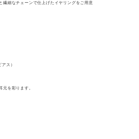
と繊細なチェーンで仕上げたイヤリングをご用意
ピアス）
耳元を彩ります。