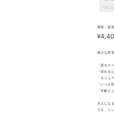
箒星－星
¥4,4
希少な星
「星モチー
「揺れる
「カジュ
「いつも
「年齢と
大人にな
でも、シ