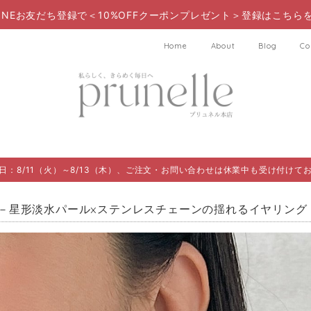
LINEお友だち登録で＜10%OFFクーポンプレゼント＞登録はこちらを
Home
About
Blog
Co
日：8/11（火）～8/13（木）、ご注文・お問い合わせは休業中も受け付けて
－星形淡水パール×ステンレスチェーンの揺れるイヤリング