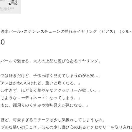
形淡水パール×ステンレスチェーンの揺れるイヤリング（ピアス）（シル
00
形パールで魅せる、大人の上品な遊び心あるイヤリング。
フは好きだけど、子供っぽく見えてしまうのが不安...」
ピアスはかわいいけれど、重いと痛くなる。」
アルすぎず、ほど良く華やかなアクセサリーが欲しい。」
同じようなコーディネートになってしまう。」
ともに、顔周りのくすみや地味見えが気になる。」
るほど、可愛すぎるモチーフは少し気後れしてしまうもの。
ンプルな装いの日こそ、ほんの少し遊び心のあるアクセサリーを取り入れ