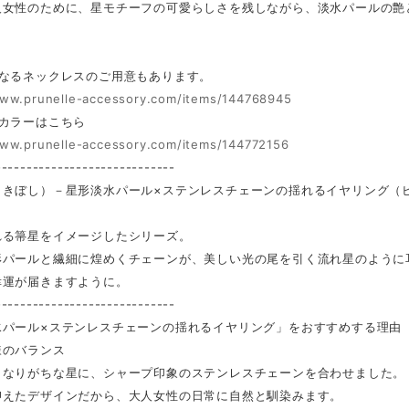
人女性のために、星モチーフの可愛らしさを残しながら、淡水パールの艶
。
になるネックレスのご用意もあります。
www.prunelle-accessory.com/items/144768945
ドカラーはこちら
www.prunelle-accessory.com/items/144772156
-----------------------------
うきぼし）－星形淡水パール×ステンレスチェーンの揺れるイヤリング（
れる箒星をイメージしたシリーズ。
形パールと繊細に煌めくチェーンが、美しい光の尾を引く流れ星のように
幸運が届きますように。
-----------------------------
水パール×ステンレスチェーンの揺れるイヤリング」をおすすめする理由
様のバランス
なりがちな星に、シャープ印象のステンレスチェーンを合わせました。
えたデザインだから、大人女性の日常に自然と馴染みます。