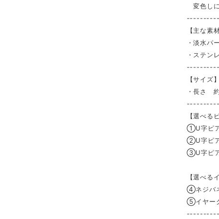
変色しに
---------
【主な素
・淡水パ
・ステンレ
---------
【サイズ
・長さ 
---------
【選べる
①U字ピア
②U字ピ
③U字ピア
【選べる
④ネジバ
⑤イヤー
---------