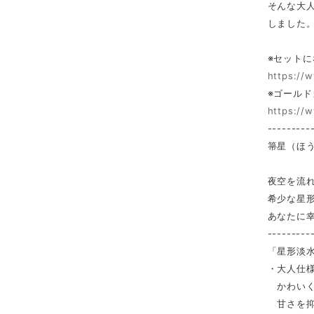
そんな大
しました
※セット
https://
※ゴール
https://
---------
箒星（ほ
夜空を流
希少な星
あなたに
---------
「星形淡
・大人仕
かわいく
甘さを抑