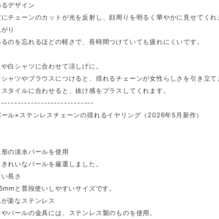
めるデザイン
にチェーンのカットが光を反射し、顔周りを明るく華やかに見せてくれ
上がり
るのを忘れるほどの軽さで、長時間つけていても疲れにくいです。
スや白シャツに合わせて涼しげに。
なシャツやブラウスにつけると、揺れるチェーンが女性らしさを引き立て
トスタイルに合わせると、抜け感をプラスしてくれます。
-----------------------------
ール×ステンレスチェーンの揺れるイヤリング（2026年5月新作）
星形の淡水パールを使用
きれいなパールを厳選しました。
すい長さ
5mmと普段使いしやすいサイズです。
れが楽なステンレス
やパールの金具には、ステンレス製のものを使用。