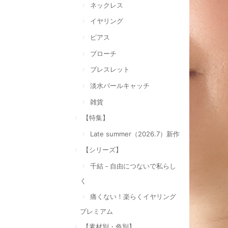
ネックレス
イヤリング
ピアス
ブローチ
ブレスレット
淡水パールキャッチ
雑貨
【特集】
Late summer（2026.7）新作
【シリーズ】
千結－自由につないで私らし
く
痛くない！楽らくイヤリング
プレミアム
【素材別・色別】