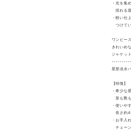
・光を集
揺れる度
・軽い仕
つけてい
ワンピー
きれいめ
ジャケッ
---------
星形淡水パ
【特徴】
・希少な
形も艶も
・使いや
長さ約4
・お手入
チェーン