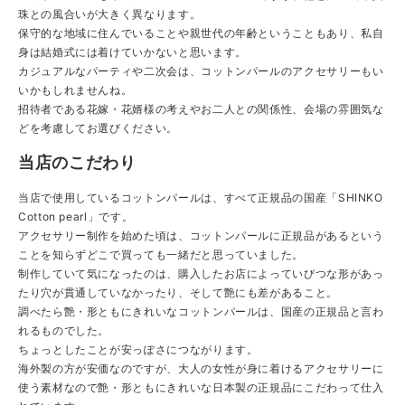
珠との風合いが大きく異なります。
保守的な地域に住んでいることや親世代の年齢ということもあり、私自
身は結婚式には着けていかないと思います。
カジュアルなパーティや二次会は、コットンパールのアクセサリーもい
いかもしれませんね。
招待者である花嫁・花婿様の考えやお二人との関係性、会場の雰囲気な
どを考慮してお選びください。
当店のこだわり
当店で使用しているコットンパールは、すべて正規品の国産「SHINKO
Cotton pearl」です。
アクセサリー制作を始めた頃は、コットンパールに正規品があるという
ことを知らずどこで買っても一緒だと思っていました。
制作していて気になったのは、購入したお店によっていびつな形があっ
たり穴が貫通していなかったり、そして艶にも差があること。
調べたら艶・形ともにきれいなコットンパールは、国産の正規品と言わ
れるものでした。
ちょっとしたことが安っぽさにつながります。
海外製の方が安価なのですが、大人の女性が身に着けるアクセサリーに
使う素材なので艶・形ともにきれいな日本製の正規品にこだわって仕入