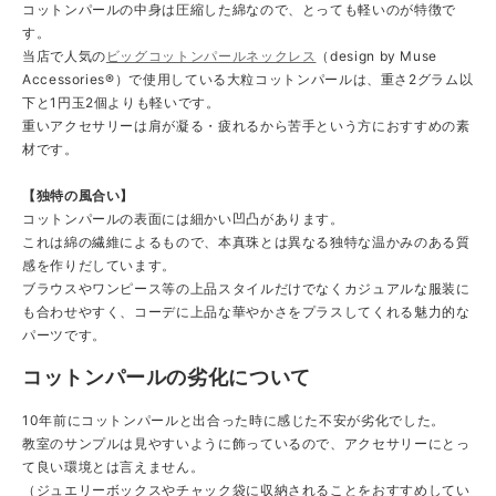
コットンパールの中身は圧縮した綿なので、とっても軽いのが特徴で
す。
当店で人気の
ビッグコットンパールネックレス
（design by Muse
Accessories®）で使用している大粒コットンパールは、重さ2グラム以
下と1円玉2個よりも軽いです。
重いアクセサリーは肩が凝る・疲れるから苦手という方におすすめの素
材です。
【独特の風合い】
コットンパールの表面には細かい凹凸があります。
これは綿の繊維によるもので、本真珠とは異なる独特な温かみのある質
感を作りだしています。
ブラウスやワンピース等の上品スタイルだけでなくカジュアルな服装に
も合わせやすく、コーデに上品な華やかさをプラスしてくれる魅力的な
パーツです。
コットンパールの劣化について
10年前にコットンパールと出合った時に感じた不安が劣化でした。
教室のサンプルは見やすいように飾っているので、アクセサリーにとっ
て良い環境とは言えません。
（ジュエリーボックスやチャック袋に収納されることをおすすめしてい