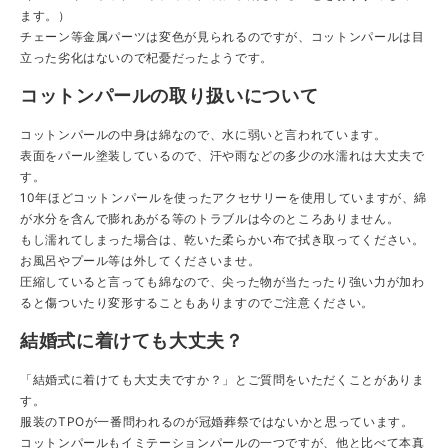
ます。）
チェーン等金属パーツは変色が見られるのですが、コットンパールは目
立った劣化はないので杞憂だったようです。
コットンパールの取り扱いについて
コットンパールの中身は綿なので、水に弱いと言われています。
表面をパール塗装しているので、汗や雨などの多少の水濡れは大丈夫で
す。
10年ほどコットンパールを使ったアクセサリーを使用していますが、綿
が水分を含んで膨れあがる等のトラブルは今のところありません。
もし濡れてしまった場合は、乾いた柔らかい布で拭き取ってください。
お風呂やプール等は外してくださいませ。
圧縮していると言っても綿なので、尖った物が当たったり強い力が加わ
ると傷ついたり変形することもありますのでご注意ください。
結婚式に着けても大丈夫？
「結婚式に着けても大丈夫ですか？」とご質問をいただくことがありま
す。
服装のTPOが一番問われるのが冠婚葬祭ではないかと思っています。
コットンパールもイミテーションパールの一つですが、他と比べて本真