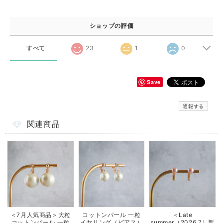
ショップの評価
すべて
23
1
0
Save
通報する
関連商品
＜7月人気商品＞大粒
コットンパール 一粒
＜Late
コットンパール 一粒
イヤリング（ピアス）
summer（2026.7）新