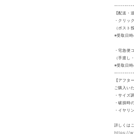
---------
【配送・
・クリック
（ポスト投
※受取日
・宅急便コ
（手渡し
※受取日
---------
【アフタ
ご購入い
・サイズ
・破損時
・イヤリ
詳しくは
https://