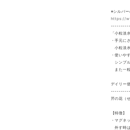
※シルバ
https://
---------
「小粒淡
・手元に
小粒淡水
・使いや
シンプル
また一粒
デイリー
---------
芹の花（せ
【特徴】
・マグネ
外す時は