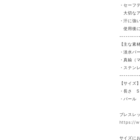
・セーフ
大切なア
・汗に強
使用後に
---------
【主な素
・淡水パ
・真鍮（
・ステンレ
---------
【サイズ
・長さ S
・パール 
ブレスレ
https://
サイズに