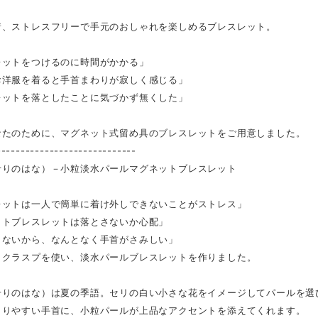
着、ストレスフリーで手元のおしゃれを楽しめるブレスレット。
レットをつけるのに時間がかかる」
お洋服を着ると手首まわりが寂しく感じる」
レットを落としたことに気づかず無くした」
なたのために、マグネット式留め具のブレスレットをご用意しました。
-----------------------------
せりのはな）－小粒淡水パールマグネットブレスレット
レットは一人で簡単に着け外しできないことがストレス」
ットブレスレットは落とさないか心配」
しないから、なんとなく手首がさみしい」
トクラスプを使い、淡水パールブレスレットを作りました。
せりのはな）は夏の季語。セリの白い小さな花をイメージしてパールを選
まりやすい手首に、小粒パールが上品なアクセントを添えてくれます。