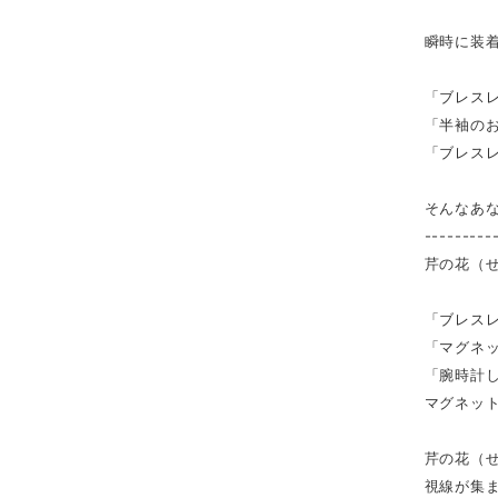
瞬時に装
「ブレス
「半袖の
「ブレス
そんなあ
---------
芹の花（
「ブレス
「マグネ
「腕時計
マグネッ
芹の花（
視線が集